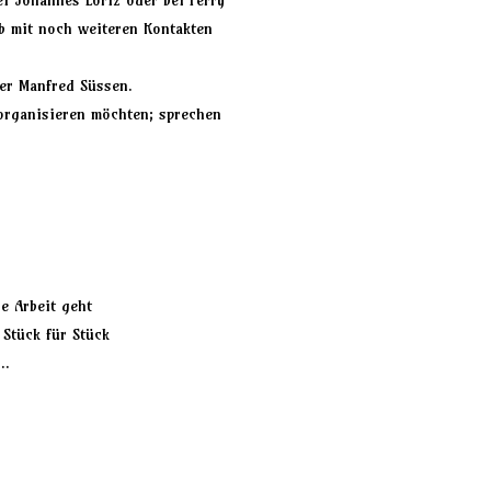
ei
Johannes Loriz
oder bei
Ferry
rb mit noch weiteren Kontakten
r Manfred Süssen.
 organisieren möchten; sprechen
ie Arbeit geht
 Stück für Stück
….