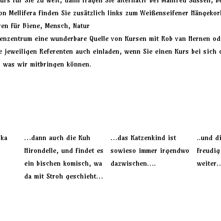
rs für Sie zu weit, dann fragen Sie alternativ bei
Manfred Süssen
, b
on Mellifera finden Sie zusätzlich links zum Weißenseifener Hängeko
iven für Biene, Mensch, Natur
enzentrum
eine wunderbare Quelle von Kursen mit
Rob van Hernen
ode
e jeweiligen Referenten auch einladen, wenn Sie einen Kurs bei sich
d was wir mitbringen können.
Ika
…dann auch die Kuh
…das Katzenkind ist
..und d
…
Hirondelle, und findet es
sowieso immer irgendwo
freudig
ein bischen komisch, wa
dazwischen….
weiter
da mit Stroh geschieht…