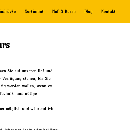
indrücke
Sortiment
Hof & Kurse
Blog
Kontakt
urs
men Sie auf unseren Hof und
r Verfügung stehen, bis Sie
tig werden wollen, wenn es
 Technik und nötige
mer möglich und während ich