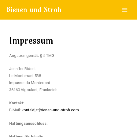
Zum
Main
Bienen und Stroh
Inhalt
Menu
springen
Impressum
Angaben gemäß § 5 TMG
Jennifer Rident
Le Monterrant 538
Impasse du Monterrant
36160 Vigoulant, Frankreich
Kontakt:
E-Mail:
kontakt[at]bienen-und-stroh.com
Haftungsausschluss:
Haftung für Inhalte