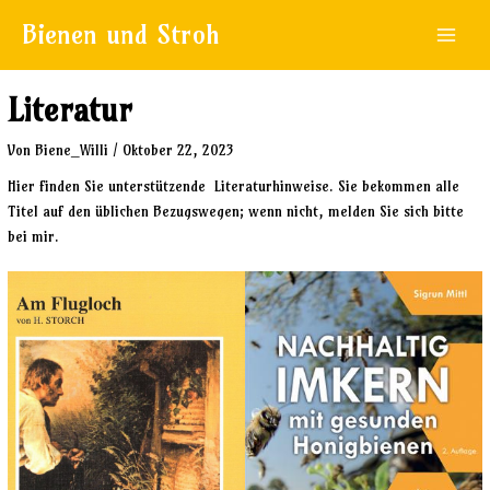
Zum
Beitragsnavigation
Main
Bienen und Stroh
Inhalt
Menu
springen
Literatur
Von
Biene_Willi
/
Oktober 22, 2023
Hier finden Sie unterstützende Literaturhinweise. Sie bekommen alle
Titel auf den üblichen Bezugswegen; wenn nicht, melden Sie sich bitte
bei mir.